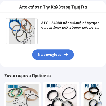
Αποκτήστε Την Καλύτερη Τιμή Για
31Y1-34080 υδραυλική εξάρτηση
σφραγίδων κυλίνδρων κάδων για
τον εκσκαφέα r800lc-9 R800LC-
7A
Να συνεχίσει
Συνιστώμενα Προϊόντα