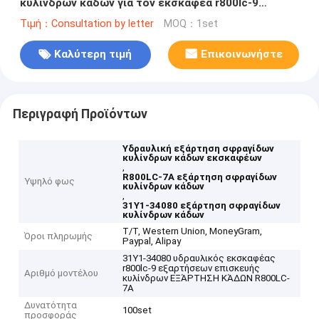
κυλίνδρων κάδων για τον εκσκαφέα r800lc-9
R800LC-7A
Τιμή：Consultation by letter
MOQ：1set
Καλύτερη τιμή
Επικοινωνήστε
Περιγραφή Προϊόντων
Υδραυλική εξάρτηση σφραγίδων
κυλίνδρων κάδων εκσκαφέων
,
R800LC-7A εξάρτηση σφραγίδων
Υψηλό φως
κυλίνδρων κάδων
,
31Y1-34080 εξάρτηση σφραγίδων
κυλίνδρων κάδων
T/T, Western Union, MoneyGram,
Όροι πληρωμής
Paypal, Alipay
31Y1-34080 υδραυλικός εκσκαφέας
r800lc-9 εξαρτήσεων επισκευής
Αριθμό μοντέλου
κυλίνδρων ΕΞΆΡΤΗΣΗ ΚΆΔΩΝ R800LC-
7A
Δυνατότητα
100set
προσφοράς