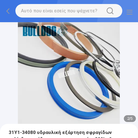
2
/
5
31Y1-34080 υδραυλική εξάρτηση σφραγίδων