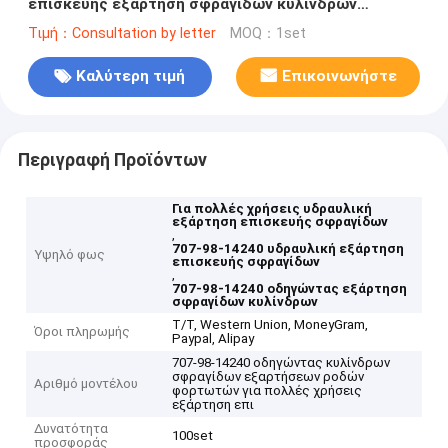
επισκευής εξάρτηση σφραγίδων κυλίνδρων
εξαρτήσεων 707-98-14240 οδηγώντας
Τιμή：Consultation by letter
MOQ：1set
Καλύτερη τιμή
Επικοινωνήστε
Περιγραφή Προϊόντων
Για πολλές χρήσεις υδραυλική
εξάρτηση επισκευής σφραγίδων
,
707-98-14240 υδραυλική εξάρτηση
Υψηλό φως
επισκευής σφραγίδων
,
707-98-14240 οδηγώντας εξάρτηση
σφραγίδων κυλίνδρων
T/T, Western Union, MoneyGram,
Όροι πληρωμής
Paypal, Alipay
707-98-14240 οδηγώντας κυλίνδρων
σφραγίδων εξαρτήσεων ροδών
Αριθμό μοντέλου
φορτωτών για πολλές χρήσεις
εξάρτηση επι
Δυνατότητα
100set
προσφοράς