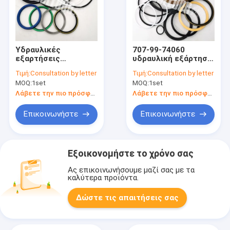
Υδραυλικές
707-99-74060
εξαρτήσεις
υδραυλική εξάρτηση
επισκευής
υπηρεσιών της
Τιμή:
Consultation by letter
Τιμή:
Consultation by letter
κυλίνδρων κλίσης
KOMATSU
MOQ:
1set
MOQ:
1set
και πισσών 707-99-
μπουλντόζων
64520
εξαρτήσεων D375A-
Λάβετε την πιο πρόσφατη τιμή
Λάβετε την πιο πρόσφατη τιμή
τακτοποιήσεις
5D
εξαρτήσεων
επανοικοδομήσεων
Επικοινωνήστε
Επικοινωνήστε
σφραγίδων wd600-1
κυλίνδρων
μπουλντόζες
Εξοικονομήστε το χρόνο σας
Ας επικοινωνήσουμε μαζί σας με τα
καλύτερα προϊόντα.
Δώστε τις απαιτήσεις σας