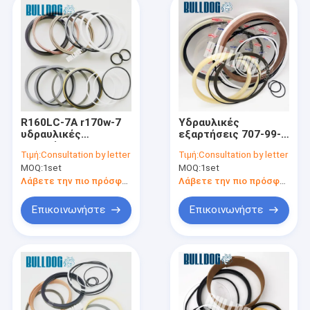
R160LC-7A r170w-7
Υδραυλικές
υδραυλικές
εξαρτήσεις 707-99-
εξαρτήσεις 31Y1-
96200
Τιμή:
Consultation by letter
Τιμή:
Consultation by letter
20430
επανοικοδομήσεων
MOQ:
1set
MOQ:
1set
επανοικοδομήσεων
κυλίνδρων
κυλίνδρων
απορρίψεων για
Λάβετε την πιο πρόσφατη τιμή
Λάβετε την πιο πρόσφατη τιμή
βραχιόνων
wa800-3 φορτωτής
εκσκαφέων
wa900-3 ροδών
Επικοινωνήστε
Επικοινωνήστε