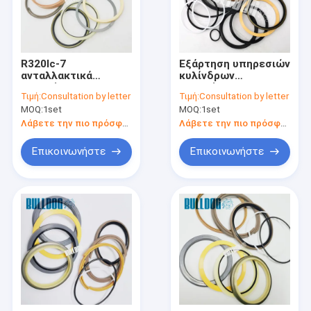
R320lc-7
Εξάρτηση υπηρεσιών
ανταλλακτικά
κυλίνδρων
εξαρτήσεων 31Y1-
εξαρτήσεων 707-99-
Τιμή:
Consultation by letter
Τιμή:
Consultation by letter
21100 Hyundai
77400 σφραγίδων
MOQ:
1set
MOQ:
1set
σφραγίδων
κυλίνδρων κλίσης
κυλίνδρων
σκαριφιστήρων
Λάβετε την πιο πρόσφατη τιμή
Λάβετε την πιο πρόσφατη τιμή
βραχιόνων
cOem
εκσκαφέων
Επικοινωνήστε
Επικοινωνήστε
Αρχική Σελίδα
Προϊόντα
Σχετικά με εμάς