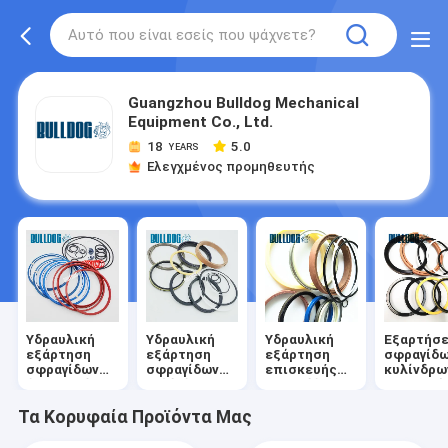
Guangzhou Bulldog Mechanical
Equipment Co., Ltd.
18
5.0
YEARS
Ελεγχμένος προμηθευτής
Υδραυλική
Υδραυλική
Υδραυλική
Εξαρτήσε
εξάρτηση
εξάρτηση
εξάρτηση
σφραγίδ
σφραγίδων
σφραγίδων
επισκευής
κυλίνδρω
διακοπτών
κυλίνδρων
σφραγίδων
εκσκαφέ
Τα Κορυφαία Προϊόντα Μας