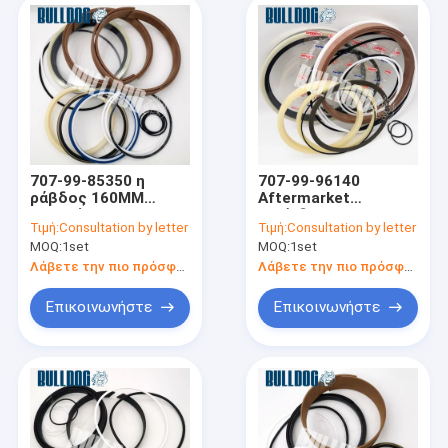
707-99-85350 η
707-99-96140
ράβδος 160MM
Aftermarket
εξαρτήσεων
κυλίνδρων
Τιμή:
Consultation by letter
Τιμή:
Consultation by letter
επισκευής
βραχιόνων
MOQ:
1set
MOQ:
1set
σφραγίδων
εξαρτήσεις
βραχιόνων άντεξε
σφραγίδων pc2000-8
Λάβετε την πιο πρόσφατη τιμή
Λάβετε την πιο πρόσφατη τιμή
τον κύλινδρο 250MM
Backhoe εξαρτήσεις
για pc2000-8
σφραγίδων
Επικοινωνήστε
Επικοινωνήστε
Backhoe KOMATSU
κυλίνδρων