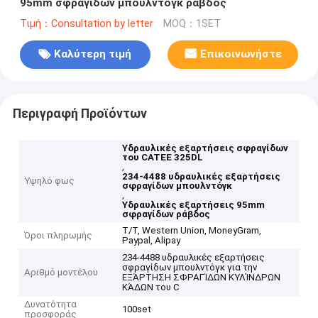
95mm σφραγίδων μπουλντόγκ ράβδος
Τιμή：Consultation by letter
MOQ：1SET
Καλύτερη τιμή
Επικοινωνήστε
Περιγραφή Προϊόντων
Υδραυλικές εξαρτήσεις σφραγίδων
του CATEE 325DL
,
234-4488 υδραυλικές εξαρτήσεις
Υψηλό φως
σφραγίδων μπουλντόγκ
,
Υδραυλικές εξαρτήσεις 95mm
σφραγίδων ράβδος
T/T, Western Union, MoneyGram,
Όροι πληρωμής
Paypal, Alipay
234-4488 υδραυλικές εξαρτήσεις
σφραγίδων μπουλντόγκ για την
Αριθμό μοντέλου
ΕΞΆΡΤΗΣΗ ΣΦΡΑΓΊΔΩΝ ΚΥΛΊΝΔΡΩΝ
ΚΆΔΩΝ του C
Δυνατότητα
100set
προσφοράς